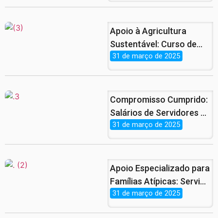
Semana Santa Está de
Volta!
Apoio à Agricultura
Sustentável: Curso de
31 de março de 2025
Piscicultura Finaliza com
Sucesso no
Assentamento
Patrimônio.
Compromisso Cumprido:
Salários de Servidores e
31 de março de 2025
Benefícios de
Aposentados e
Pensionistas Já Estão
nas Contas
Apoio Especializado para
Famílias Atípicas: Serviço
31 de março de 2025
Gratuito e Atendimento
Jurídico no CRAS