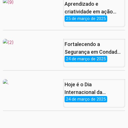
Aprendizado e
criatividade em ação
25 de março de 2025
com a Juventude
pernambucana
Fortalecendo a
Segurança em Condado:
24 de março de 2025
Encontro com a Guarda
Municipal e Secretário de
Infraestrutura.
Hoje é o Dia
Internacional da
24 de março de 2025
Síndrome de Down!