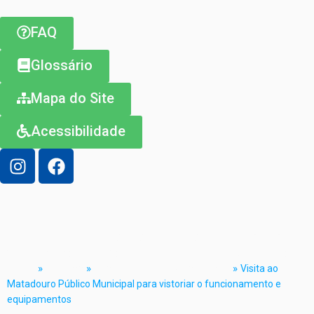
FAQ
Glossário
Mapa do Site
Acessibilidade
Visita ao Matadouro Público Municipal para
vistoriar o funcionamento e equipamentos
Home
»
Notícias
»
Desenvolvimento Sustentável
»
Visita ao
Matadouro Público Municipal para vistoriar o funcionamento e
equipamentos