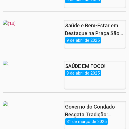
para o Programa Peixe
da Gente!
Saúde e Bem-Estar em
Destaque na Praça São
9 de abril de 2025
Cristóvão em
Comemoração ao Dia
Mundial da Saúde.
SAÚDE EM FOCO!
9 de abril de 2025
Governo do Condado
Resgata Tradição:
31 de março de 2025
Entrega de Peixe da