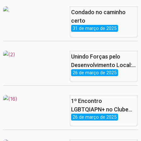
Condado no caminho
certo
31 de março de 2025
Unindo Forças pelo
Desenvolvimento Local:
26 de março de 2025
Parcerias que Vão
Revolucionar o
Empreendedorismo!
1º Encontro
LGBTQIAPN+ no Clube
26 de março de 2025
Municipal do Condado