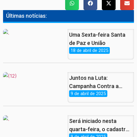
Últimas notícias:
Uma Sexta-feira Santa
de Paz e União
18 de abril de 2025
Juntos na Luta:
Campanha Contra a
9 de abril de 2025
Violência à Mulher Ganha
Força nas Ruas de
Pernambuco
Será iniciado nesta
quarta-feira, o cadastro
9 de abril de 2025