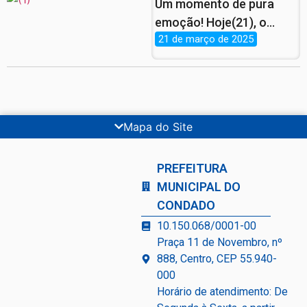
Um momento de pura
emoção! Hoje(21), o
21 de março de 2025
Salão Paroquial se
encheu de amor e
esperança durante o 1º
Encontro de Mamães
Gestantes de 2025,
Mapa do Site
promovido pela
Secretaria de
PREFEITURA
Desenvolvimento Social
MUNICIPAL DO
por meio do CRAS.
CONDADO
10.150.068/0001-00
Praça 11 de Novembro, nº
888, Centro, CEP 55.940-
000
Horário de atendimento: De