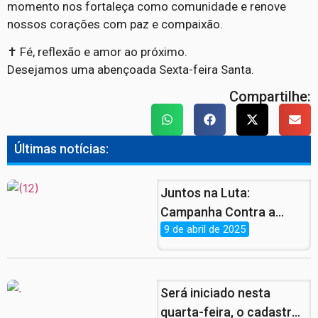
momento nos fortaleça como comunidade e renove
nossos corações com paz e compaixão.
✝️ Fé, reflexão e amor ao próximo.
Desejamos uma abençoada Sexta-feira Santa.
Compartilhe:
Últimas notícias:
Juntos na Luta:
Campanha Contra a
9 de abril de 2025
Violência à Mulher Ganha
Força nas Ruas de
Pernambuco
Será iniciado nesta
quarta-feira, o cadastro