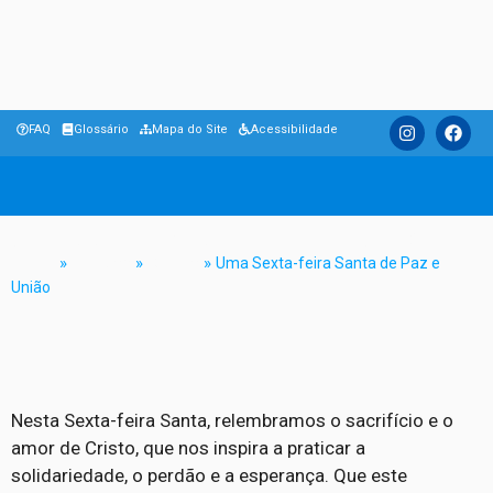
FAQ
Glossário
Mapa do Site
Acessibilidade
Uma Sexta-feira Santa de Paz e União
Home
»
Notícias
»
Cultura
»
Uma Sexta-feira Santa de Paz e
União
Nesta Sexta-feira Santa, relembramos o sacrifício e o
amor de Cristo, que nos inspira a praticar a
solidariedade, o perdão e a esperança. Que este