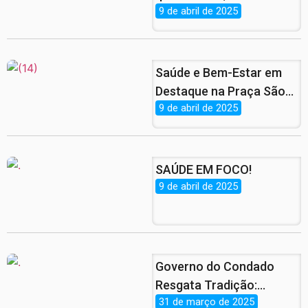
9 de abril de 2025
para o Programa Peixe
da Gente!
Saúde e Bem-Estar em
Destaque na Praça São
9 de abril de 2025
Cristóvão em
Comemoração ao Dia
Mundial da Saúde.
SAÚDE EM FOCO!
9 de abril de 2025
Governo do Condado
Resgata Tradição:
31 de março de 2025
Entrega de Peixe da