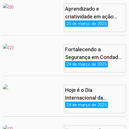
Aprendizado e
criatividade em ação
25 de março de 2025
com a Juventude
pernambucana
Fortalecendo a
Segurança em Condado:
24 de março de 2025
Encontro com a Guarda
Municipal e Secretário de
Infraestrutura.
Hoje é o Dia
Internacional da
24 de março de 2025
Síndrome de Down!