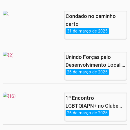
Condado no caminho
certo
31 de março de 2025
Unindo Forças pelo
Desenvolvimento Local:
26 de março de 2025
Parcerias que Vão
Revolucionar o
Empreendedorismo!
1º Encontro
LGBTQIAPN+ no Clube
26 de março de 2025
Municipal do Condado