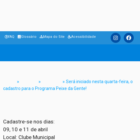
FAQ
Glossário
Mapa do Site
Acessibilidade
Será iniciado nesta quarta-feira, o
cadastro para o Programa Peixe da Gente!
Home
»
Notícias
»
Destaque
»
Será iniciado nesta quarta-feira, o
cadastro para o Programa Peixe da Gente!
Cadastre-se nos dias:
09, 10 e 11 de abril
Local: Clube Municipal