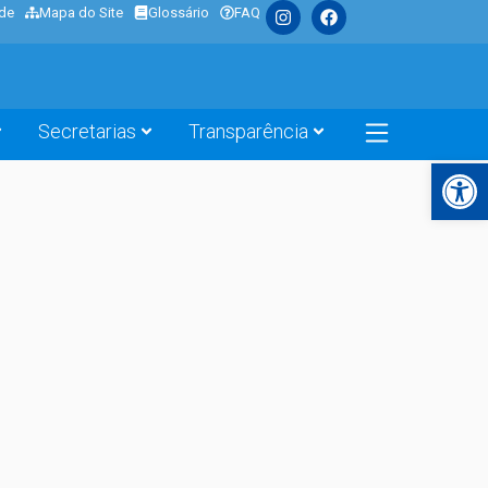
ade
Mapa do Site
Glossário
FAQ
Secretarias
Transparência
Barra de Fe