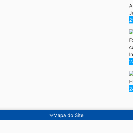
A
J
2
F
c
I
2
H
2
Mapa do Site