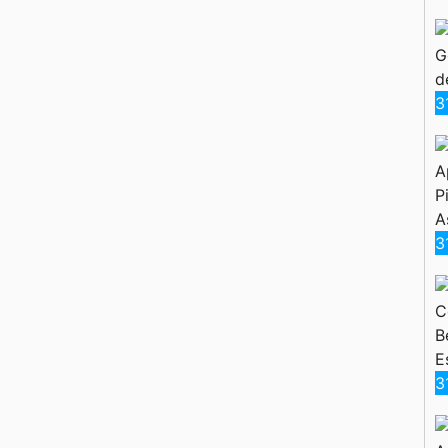
G
d
3
A
P
A
3
C
B
E
3