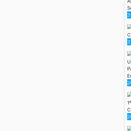
A
S
3
C
3
U
P
E
2
1
C
2