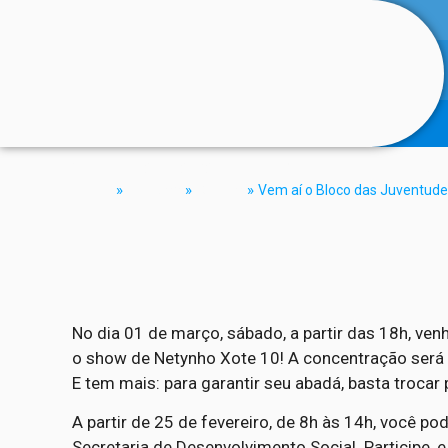
Vem aí o Bloco das Juventudes 2025!
Home
»
Notícias
»
Cultura
»
Vem aí o Bloco das Juventude
No dia 01 de março, sábado, a partir das 18h, ve
o show de Netynho Xote 10! A concentração será
E tem mais: para garantir seu abadá, basta trocar
A partir de 25 de fevereiro, de 8h às 14h, você po
Secretaria de Desenvolvimento Social. Participe, 