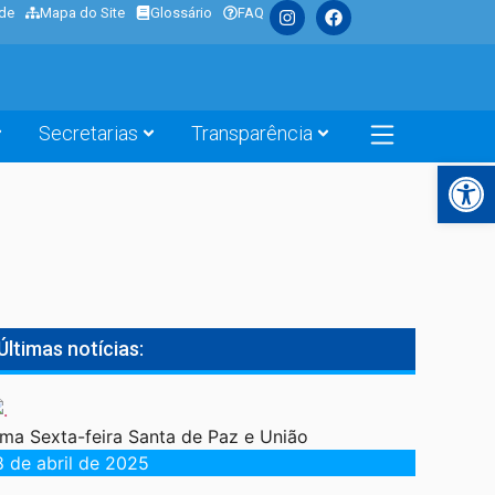
ade
Mapa do Site
Glossário
FAQ
Secretarias
Transparência
Barra de Fe
Últimas notícias:
ma Sexta-feira Santa de Paz e União
8 de abril de 2025