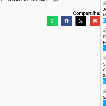
J
Compartilhe:
M
9
S
P
9
S
C
S
9
S
9