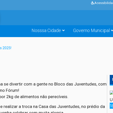
Acessibilid
Nosssa Cidade
Governo Municipal
s 2025!
nha se divertir com a gente no Bloco das Juventudes, com
 no Fórum!
 por 2kg de alimentos não perecíveis.
U
1
de realizar a troca na Casa das Juventudes, no prédio da
e venha celebrar com muita alegria