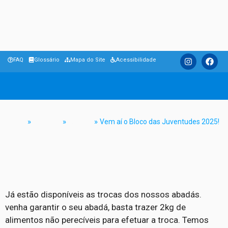
FAQ
Glossário
Mapa do Site
Acessibilidade
Vem aí o Bloco das Juventudes 2025!
Home
»
Notícias
»
Cultura
»
Vem aí o Bloco das Juventudes 2025!
Já estão disponíveis as trocas dos nossos abadás.
venha garantir o seu abadá, basta trazer 2kg de
alimentos não perecíveis para efetuar a troca. Temos