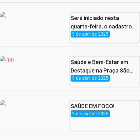
Pernambuco
Será iniciado nesta
quarta-feira, o cadastro
9 de abril de 2025
para o Programa Peixe da
Gente!
Saúde e Bem-Estar em
Destaque na Praça São
9 de abril de 2025
Cristóvão em
Comemoração ao Dia
Mundial da Saúde.
SAÚDE EM FOCO!
9 de abril de 2025