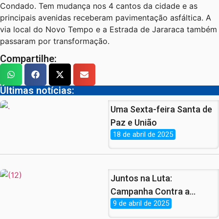
Condado. Tem mudança nos 4 cantos da cidade e as
principais avenidas receberam pavimentação asfáltica. A
via local do Novo Tempo e a Estrada de Jararaca também
passaram por transformação.
Compartilhe:
Últimas notícias:
Uma Sexta-feira Santa de
Paz e União
18 de abril de 2025
Juntos na Luta:
Campanha Contra a
9 de abril de 2025
Violência à Mulher Ganha
Força nas Ruas de