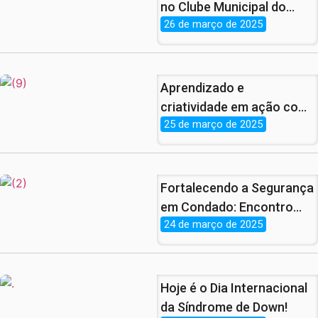
no Clube Municipal do
26 de março de 2025
Condado
Aprendizado e
criatividade em ação com
25 de março de 2025
a Juventude
pernambucana
Fortalecendo a Segurança
em Condado: Encontro
24 de março de 2025
com a Guarda Municipal e
Secretário de
Infraestrutura.
Hoje é o Dia Internacional
da Síndrome de Down!