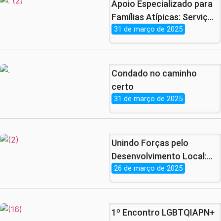
Contas
Apoio Especializado para
Famílias Atípicas: Serviço
31 de março de 2025
Gratuito e Atendimento
Jurídico no CRAS
Condado no caminho
certo
31 de março de 2025
Unindo Forças pelo
Desenvolvimento Local:
26 de março de 2025
Parcerias que Vão
Revolucionar o
Empreendedorismo!
1º Encontro LGBTQIAPN+