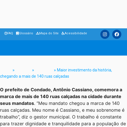
FAQ
Glossário
Mapa do Site
Acessibilidade
Maior investimento da história, chegando a mais
de 140 ruas calçadas
Home
»
Notícias
»
Destaque
»
Maior investimento da história,
chegando a mais de 140 ruas calçadas
O prefeito de Condado, Antônio Cassiano, comemora a
marca de mais de 140 ruas calçadas na cidade durante
seus mandatos
. “Meu mandato chegou a marca de 140
ruas calçadas. Meu nome é Cassiano, e meu sobrenome é
trabalho”, diz o gestor municipal. O trabalho é constante
para trazer dignidade e tranquilidade para a população de