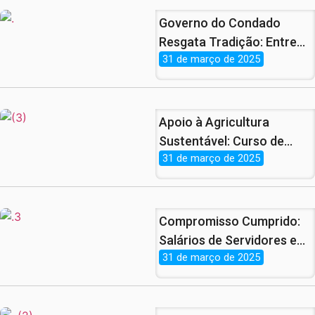
Governo do Condado
Resgata Tradição: Entrega
31 de março de 2025
de Peixe da Semana Santa
Está de Volta!
Apoio à Agricultura
Sustentável: Curso de
31 de março de 2025
Piscicultura Finaliza com
Sucesso no
Assentamento
Patrimônio.
Compromisso Cumprido:
Salários de Servidores e
31 de março de 2025
Benefícios de
Aposentados e
Pensionistas Já Estão nas