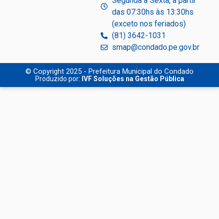
Segunda à Sexta, a partir
das 07:30hs às 13:30hs
(exceto nos feriados)
(81) 3642-1031
smap@condado.pe.gov.br
© Copyright 2025 - Prefeitura Municipal do Condado
Produzido por:
IVF Soluções na Gestão Pública