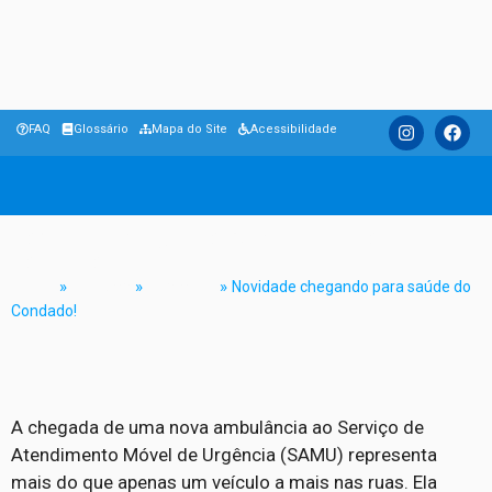
FAQ
Glossário
Mapa do Site
Acessibilidade
Novidade chegando para saúde do
Condado!
Home
»
Notícias
»
Destaque
»
Novidade chegando para saúde do
Condado!
A chegada de uma nova ambulância ao Serviço de
Atendimento Móvel de Urgência (SAMU) representa
mais do que apenas um veículo a mais nas ruas. Ela