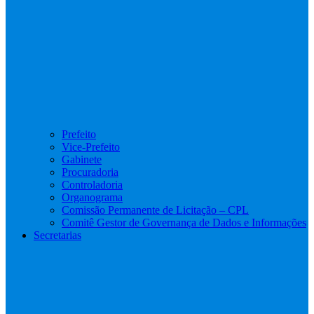
Prefeito
Vice-Prefeito
Gabinete
Procuradoria
Controladoria
Organograma
Comissão Permanente de Licitação – CPL
Comitê Gestor de Governança de Dados e Informações
Secretarias