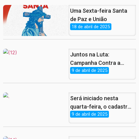
Uma Sexta-feira Santa
de Paz e União
18 de abril de 2025
Juntos na Luta:
Campanha Contra a
9 de abril de 2025
Violência à Mulher Ganha
Força nas Ruas de
Pernambuco
Será iniciado nesta
quarta-feira, o cadastro
9 de abril de 2025
para o Programa Peixe
da Gente!