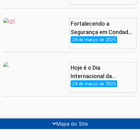
pernambucana
Fortalecendo a
Segurança em Condado:
24 de março de 2025
Encontro com a Guarda
Municipal e Secretário de
Infraestrutura.
Hoje é o Dia
Internacional da
24 de março de 2025
Síndrome de Down!
Mapa do Site