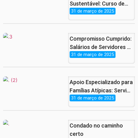
Sustentável: Curso de
31 de março de 2025
Piscicultura Finaliza com
Sucesso no
Assentamento
Patrimônio.
Compromisso Cumprido:
Salários de Servidores e
31 de março de 2025
Benefícios de
Aposentados e
Pensionistas Já Estão
nas Contas
Apoio Especializado para
Famílias Atípicas: Serviço
31 de março de 2025
Gratuito e Atendimento
Jurídico no CRAS
Condado no caminho
certo