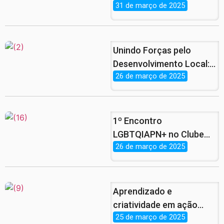
31 de março de 2025
Unindo Forças pelo
Desenvolvimento Local:
26 de março de 2025
Parcerias que Vão
Revolucionar o
Empreendedorismo!
1º Encontro
LGBTQIAPN+ no Clube
26 de março de 2025
Municipal do Condado
Aprendizado e
criatividade em ação
25 de março de 2025
com a Juventude