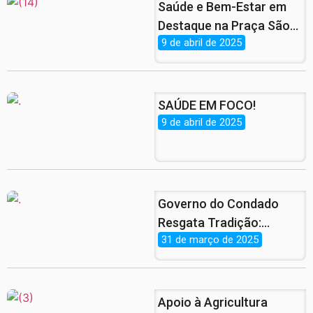
Saúde e Bem-Estar em
Destaque na Praça São
9 de abril de 2025
Cristóvão em
Comemoração ao Dia
Mundial da Saúde.
SAÚDE EM FOCO!
9 de abril de 2025
Governo do Condado
Resgata Tradição:
31 de março de 2025
Entrega de Peixe da
Semana Santa Está de
Volta!
Apoio à Agricultura