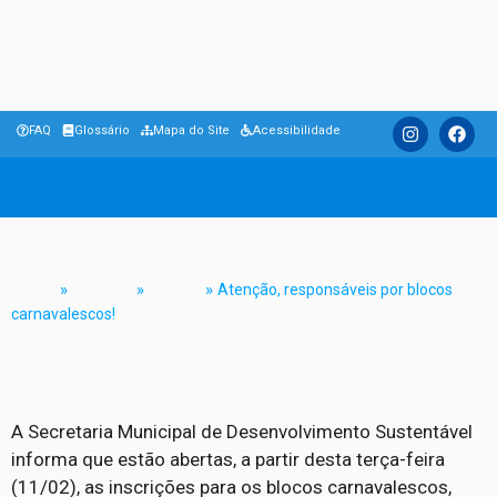
FAQ
Glossário
Mapa do Site
Acessibilidade
Atenção, responsáveis por blocos
carnavalescos!
Home
»
Notícias
»
Cultura
»
Atenção, responsáveis por blocos
carnavalescos!
A Secretaria Municipal de Desenvolvimento Sustentável
informa que estão abertas, a partir desta terça-feira
(11/02), as inscrições para os blocos carnavalescos,