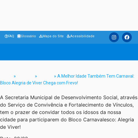
FAQ
Glossário
Mapa do Site
Acessibilidade
A Melhor Idade Também Tem Carnaval: Bloco
Alegria de Viver Chega com Frevo!
Home
»
Notícias
»
Cultura
»
A Melhor Idade Também Tem Carnaval:
Bloco Alegria de Viver Chega com Frevo!
A Secretaria Municipal de Desenvolvimento Social, através
do Serviço de Convivência e Fortalecimento de Vínculos,
tem o prazer de convidar todos os idosos da nossa
cidade para participarem do Bloco Carnavalesco: Alegria
de Viver!